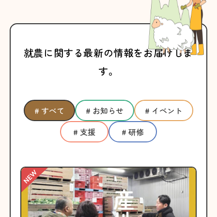
就農に関する最新の情報をお届けしま
す。
# すべて
# お知らせ
# イベント
# 支援
# 研修