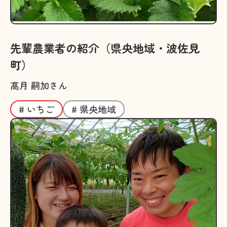
先輩農業者の紹介（県央地域・波佐見
町）
髙月 嗣加さん
# いちご
# 県央地域