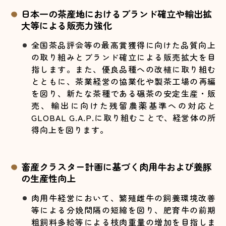
日本一の茶産地におけるブランド確立や輸出拡
大等による販売力強化
全国茶品評会等の最高賞獲得に向けた品質向上
の取り組みとブランド確立による販売拡大を目
指します。また、優良品種への改植に取り組む
とともに、茶業経営の協業化や製茶工場の再編
を図り、新たな茶種である碾茶の安定生産・販
売、輸出に向けた残留農薬基準への対応と
GLOBAL G.A.P.に取り組むことで、経営体の所
得向上を図ります。
畜産クラスター計画に基づく肉用牛および養豚
の生産性向上
肉用牛経営において、繁殖雌牛の飼養環境改善
等による分娩間隔の短縮を図り、肥育牛の前期
粗飼料多給等による枝肉重量の増加を目指しま