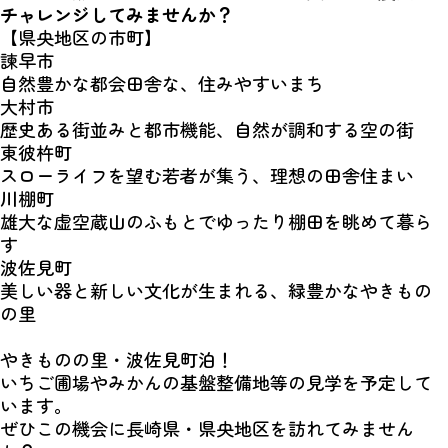
チャレンジしてみませんか？
【県央地区の市町】
諫早市
自然豊かな都会田舎な、住みやすいまち
大村市
歴史ある街並みと都市機能、自然が調和する空の街
東彼杵町
スローライフを望む若者が集う、理想の田舎住まい
川棚町
雄大な虚空蔵山のふもとでゆったり棚田を眺めて暮ら
す
波佐見町
美しい器と新しい文化が生まれる、緑豊かなやきもの
の里
やきものの里・波佐見町泊！
いちご圃場やみかんの基盤整備地等の見学を予定して
います。
ぜひこの機会に長崎県・県央地区を訪れてみません