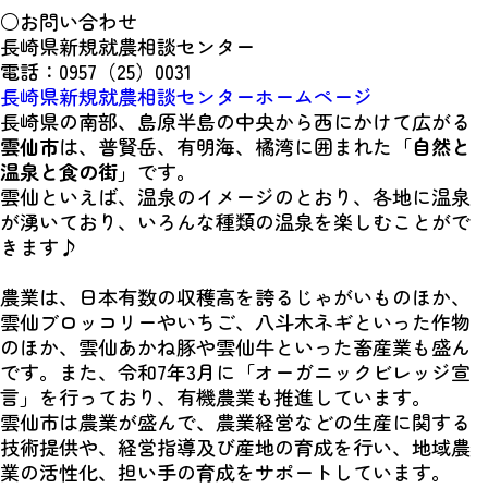
○お問い合わせ
長崎県新規就農相談センター
電話：0957（25）0031
長崎県新規就農相談センターホームページ
長崎県の南部、島原半島の中央から西にかけて広がる
雲仙市
は、普賢岳、有明海、橘湾に囲まれた「
自然と
温泉と食の街
」です。
雲仙といえば、温泉のイメージのとおり、各地に温泉
が湧いており、いろんな種類の温泉を楽しむことがで
きます♪
農業は、日本有数の収穫高を誇るじゃがいものほか、
雲仙ブロッコリーやいちご、八斗木ネギといった作物
のほか、雲仙あかね豚や雲仙牛といった畜産業も盛ん
です。また、令和7年3月に「オーガニックビレッジ宣
言」を行っており、有機農業も推進しています。
雲仙市は農業が盛んで、農業経営などの生産に関する
技術提供や、経営指導及び産地の育成を行い、地域農
業の活性化、担い手の育成をサポートしています。