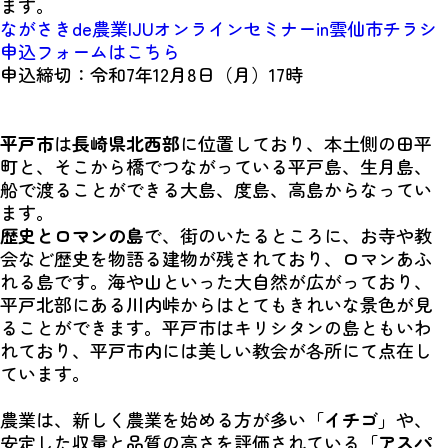
ます。
ながさきde農業IJUオンラインセミナーin雲仙市チラシ
申込フォームはこちら
申込締切：令和7年12月8日（月）17時
平戸市
は
長崎県北西部
に位置しており、本土側の田平
町と、そこから橋でつながっている平戸島、生月島、
船で渡ることができる大島、度島、高島からなってい
ます。
歴史とロマンの島
で、街のいたるところに、お寺や教
会など歴史を物語る建物が残されており、ロマンあふ
れる島です。海や山といった大自然が広がっており、
平戸北部にある川内峠からはとてもきれいな景色が見
ることができます。平戸市はキリシタンの島ともいわ
れており、平戸市内には美しい教会が各所にて点在し
ています。
農業は、新しく農業を始める方が多い「
イチゴ
」や、
安定した収量と品質の高さを評価されている「
アスパ