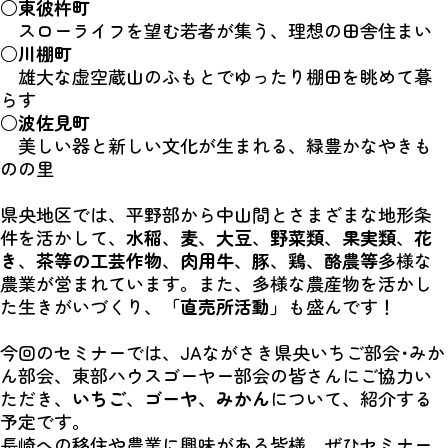
○
東彼杵町
スローライフを望む若者が集う、理想の田舎住まい
○
川棚町
雄大な虚空蔵山のふもとでゆったり棚田を眺めて暮
らす
○
波佐見町
美しい器と新しい文化が生まれる、緑豊かなやきも
のの里
県央地区では、平野部から中山間とさまざまな地形条
件を活かして、
水稲
、
麦
、
大豆
、
野菜類
、
果実類
、
花
き
、
茶等の工芸作物
、
肉用牛
、
豚
、
鶏
、
酪農等
多様な
農業が営まれています。また、多様な農産物を活かし
た生きがいづくり、
「直売所活動」
も盛んです！
今回のセミナーでは、JAながさき県央いちご部会･みか
ん部会、東部ハウスゴーヤー部会の皆さんにご協力い
ただき、
いちご
、
ゴーヤ
、
みかん
について、紹介する
予定です。
長崎への移住や農業に興味がある皆様、ぜひセミナー