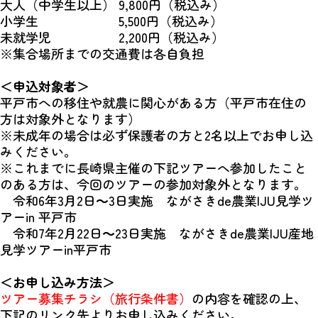
大人（中学生以上） 9,800円（税込み）
小学生 5,500円（税込み）
未就学児 2,200円（税込み）
※集合場所までの交通費は各自負担
＜申込対象者＞
平戸市への移住や就農に関心がある方（平戸市在住の
方は対象外となります）
※未成年の場合は必ず保護者の方と2名以上でお申し込
みください。
※これまでに長崎県主催の下記ツアーへ参加したこと
のある方は、今回のツアーの参加対象外となります。
令和6年3月2日～3日実施 ながさきde農業IJU見学ツ
アーin 平戸市
令和7年2月22日～23日実施 ながさきde農業IJU産地
見学ツアーin平戸市
＜お申し込み方法＞
ツアー募集チラシ（旅行条件書）
の内容を確認の上、
下記のリンク先よりお申し込みください。