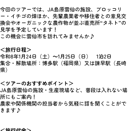
今回のツアーでは、JA島原雲仙の施設、ブロッコリ
ー・イチゴの畑ほか、先輩農業者や移住者との意見交
換会やオーガニックな農作物が並ぶ直売所“タネト”の
見学を予定しています！
この機会に雲仙市を訪れてみませんか♪
＜旅行日程＞
令和8年1月24日（土）～1月25日（日） 1泊2日
集合・解散場所：博多駅（福岡県）又は諫早駅（長崎
県）
＜ツアーのおすすめポイント＞
JA島原雲仙の施設・生産現場など、普段は入れない場
所にもご案内！
農家や関係機関の担当者から気軽に話を聞くことがで
きます♪
＜旅行代金＞