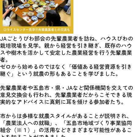
JAごとうびわ部会の先輩農業者を訪ね、ハウスびわの
栽培現場を見学。親から経営を引き継ぎ、既存のハウ
スや樹木を活かして安定した農業経営を行う先輩農業
者。
ゼロから始めるのではなく「価値ある経営資源を引き
継ぐ」という就農の形もあることを学びました。
先輩農業者や五島市・県・JAなど関係機関を交えての
意見交換会も行われ、先輩農業者だからこそできる現
実的なアドバイスに真剣に耳を傾ける参加者たち。
市からは多様な就農スタイルがあることが説明され、
「農業法人への就職」、「五島市地域づくり事業協同
組合（※１）」の活用などさまざまな可能性があるこ
とを知ることができました。