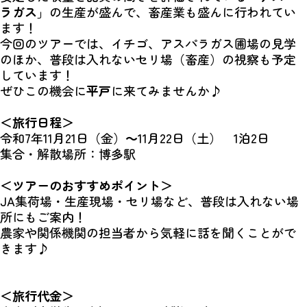
ラガス
」の生産が盛んで、畜産業も盛んに行われてい
ます！
今回のツアーでは、イチゴ、アスパラガス圃場の見学
のほか、普段は入れないセリ場（畜産）の視察も予定
しています！
ぜひこの機会に
平戸
に来てみませんか♪
＜旅行日程＞
令和7年11月21日（金）～11月22日（土） 1泊2日
集合・解散場所：博多駅
＜ツアーのおすすめポイント＞
JA集荷場・生産現場・セリ場など、普段は入れない場
所にもご案内！
農家や関係機関の担当者から気軽に話を聞くことがで
きます♪
＜旅行代金＞