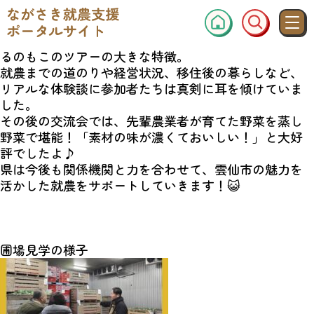
雲仙市の特産であるいちごやブロッコリーの栽培・出
荷現場を視察。畑、選果場、直売所を訪ねました。
実際の現場を前に、先輩農業者の話を聞くことができ
るのもこのツアーの大きな特徴。
就農までの道のりや経営状況、移住後の暮らしなど、
リアルな体験談に参加者たちは真剣に耳を傾けていま
した。
その後の交流会では、先輩農業者が育てた野菜を蒸し
野菜で堪能！「素材の味が濃くておいしい！」と大好
評でしたよ♪
県は今後も関係機関と力を合わせて、雲仙市の魅力を
活かした就農をサポートしていきます！😺
圃場見学の様子