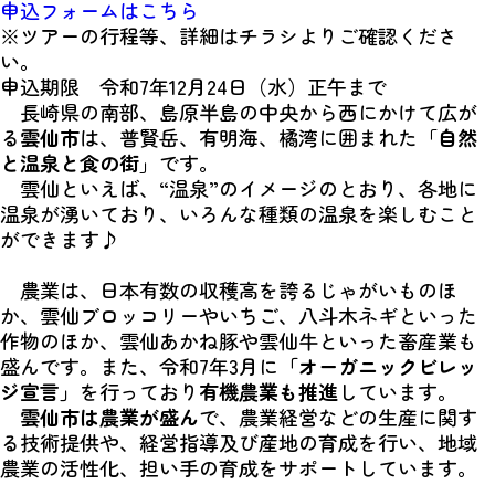
申込フォームはこちら
※ツアーの行程等、詳細はチラシよりご確認くださ
い。
申込期限 令和7年12月24日（水）正午まで
長崎県の南部、島原半島の中央から西にかけて広が
る
雲仙市
は、普賢岳、有明海、橘湾に囲まれた「
自然
と温泉と食の街
」です。
雲仙といえば、“温泉”のイメージのとおり、各地に
温泉が湧いており、いろんな種類の温泉を楽しむこと
ができます♪
農業は、日本有数の収穫高を誇るじゃがいものほ
か、雲仙ブロッコリーやいちご、八斗木ネギといった
作物のほか、雲仙あかね豚や雲仙牛といった畜産業も
盛んです。また、令和7年3月に
「オーガニックビレッ
ジ宣言」
を行っており
有機農業も推進
しています。
雲仙市は農業が盛ん
で、農業経営などの生産に関す
る技術提供や、経営指導及び産地の育成を行い、地域
農業の活性化、担い手の育成をサポートしています。