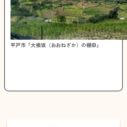
平戸市『大根坂（おおねざか）の棚田』