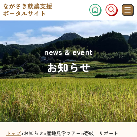
news & event
お知らせ
トップ
>
お知らせ
>
産地見学ツアーin壱岐 リポート