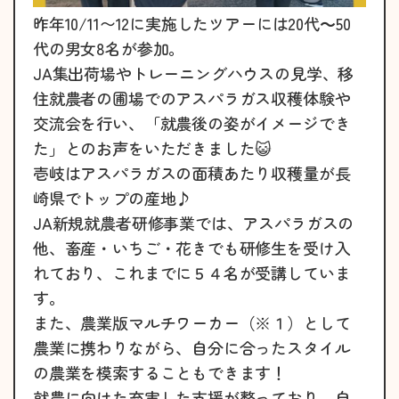
昨年10/11〜12に実施したツアーには20代～50
代の男女8名が参加。
JA集出荷場やトレーニングハウスの見学、移
住就農者の圃場でのアスパラガス収穫体験や
交流会を行い、「就農後の姿がイメージでき
た」とのお声をいただきました😺
壱岐はアスパラガスの面積あたり収穫量が長
崎県でトップの産地♪
JA新規就農者研修事業では、アスパラガスの
他、畜産・いちご・花きでも研修生を受け入
れており、これまでに５４名が受講していま
す。
また、農業版マルチワーカー（※１）として
農業に携わりながら、自分に合ったスタイル
の農業を模索することもできます！
就農に向けた充実した支援が整っており、自