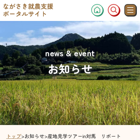
news & event
お知らせ
トップ
>
お知らせ
>
産地見学ツアーin対馬 リポート