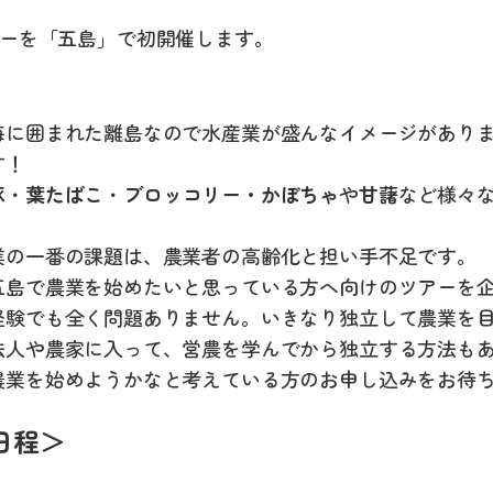
ーを「五島」で初開催します。
海に囲まれた離島なので水産業が盛んなイメージがあり
す！
豚
・
葉たばこ
・
ブロッコリー・かぼちゃ
や
甘藷
など様々
。
業の一番の課題は、農業者の高齢化と担い手不足です。
五島で農業を始めたいと思っている方へ向けのツアーを
経験でも全く問題ありません。いきなり独立して農業を
法人や農家に入って、営農を学んでから独立する方法も
農業を始めようかなと考えている方のお申し込みをお待
日程＞