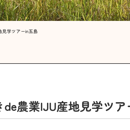
地見学ツアーin五島
de農業IJU産地見学ツア