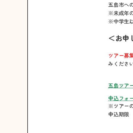
五島市へ
※未成年
※中学生
＜お申
ツアー募
みくださ
五島ツア
申込フォ
※ツアー
申込期