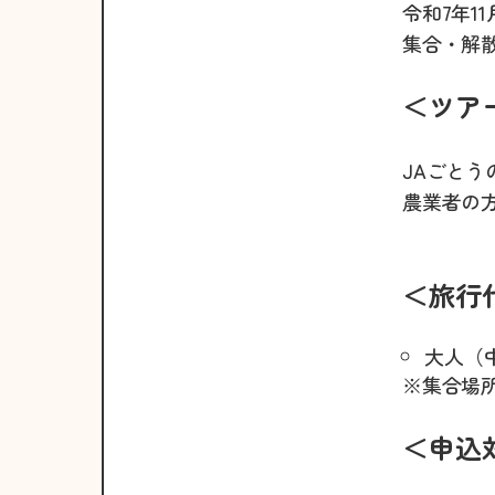
令和7年1
集合・解
＜ツア
JAごと
農業者の
＜旅行
大人（中
※集合場
＜申込