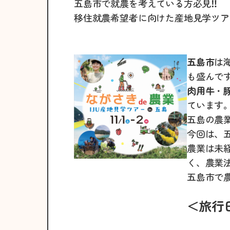
五島市で就農を考えている方必見‼
移住就農希望者に向けた産地見学ツア
五島市
は
も盛んで
肉用牛
・
ています
五島の農
今回は、
農業は未
く、農業
五島市で
＜旅行