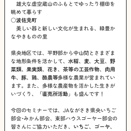
雄大な虚空蔵山のふもとでゆったり棚田を
眺めて暮らす
○
波佐見町
美しい器と新しい文化が生まれる、緑豊か
なやきものの里
県央地区では、平野部から中山間とさまざま
な地形条件を活かして、
水稲
、
麦
、
大豆
、
野
菜類
、
果実類
、
花き
、
茶等の工芸作物
、
肉用
牛
、
豚
、
鶏
、
酪農等
多様な農業が営まれてい
ます。また、多様な農産物を活かした生きが
いづくり、
「直売所活動」
も盛んです！
今回のセミナーでは、JAながさき県央いちご
部会･みかん部会、東部ハウスゴーヤー部会の
皆さんにご協力いただき、
いちご
、
ゴーヤ
、