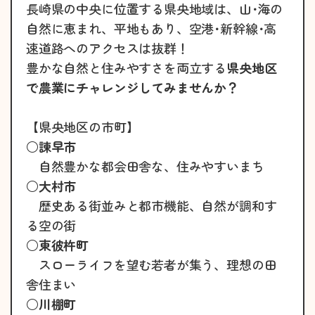
長崎県の中央に位置する県央地域は、山･海の
自然に恵まれ、平地もあり、空港･新幹線･高
速道路へのアクセスは抜群！
豊かな自然と住みやすさを両立する
県央地区
で農業にチャレンジしてみませんか？
【県央地区の市町】
○
諫早市
自然豊かな都会田舎な、住みやすいまち
○
大村市
歴史ある街並みと都市機能、自然が調和す
る空の街
○
東彼杵町
スローライフを望む若者が集う、理想の田
舎住まい
○
川棚町