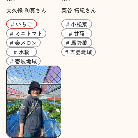
大久保 和真さん
粟谷 拓紀さん
# いちご
# 小松菜
# ミニトマト
# 甘藷
# 春メロン
# 馬鈴薯
# 水稲
# 五島地域
# 壱岐地域