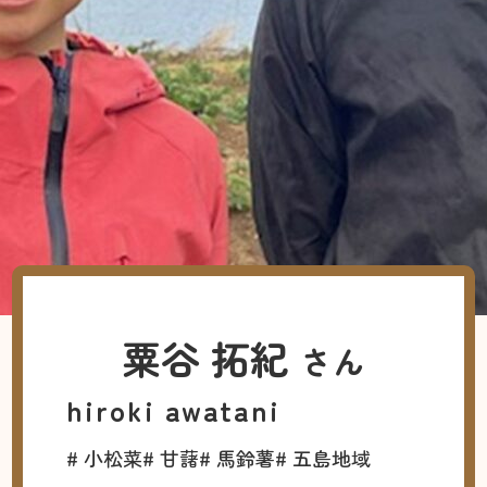
粟谷 拓紀
さん
hiroki awatani
# 小松菜
# 甘藷
# 馬鈴薯
# 五島地域