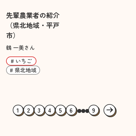
先輩農業者の紹介
（県北地域・平戸
市）
鶴 一美さん
# いちご
# 県北地域
1
2
3
4
5
6
9