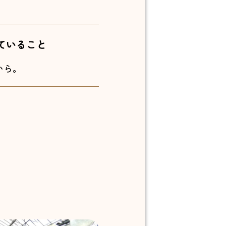
ていること
から。