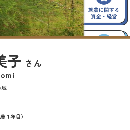
就農に関する
資金・経営
美子
よくある質問
さん
tomi
地域
就農１年目）