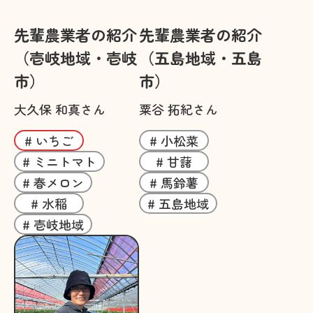
先輩農業者の紹介
先輩農業者の紹介
（壱岐地域・壱岐
（五島地域・五島
市）
市）
大久保 和真さん
粟谷 拓紀さん
# いちご
# 小松菜
# ミニトマト
# 甘藷
# 春メロン
# 馬鈴薯
# 水稲
# 五島地域
# 壱岐地域