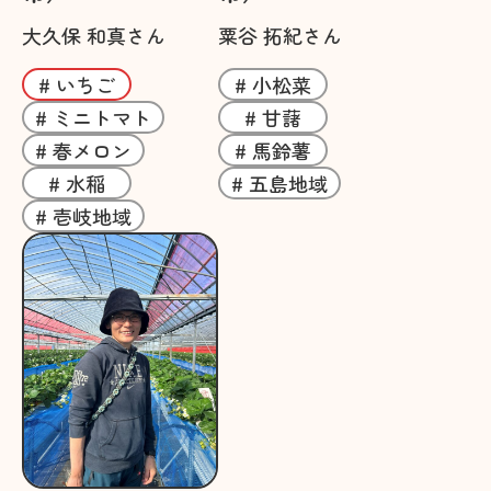
大久保 和真さん
粟谷 拓紀さん
# いちご
# 小松菜
# ミニトマト
# 甘藷
# 春メロン
# 馬鈴薯
# 水稲
# 五島地域
# 壱岐地域