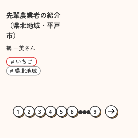
先輩農業者の紹介
（県北地域・平戸
市）
鶴 一美さん
# いちご
# 県北地域
1
2
3
4
5
6
9