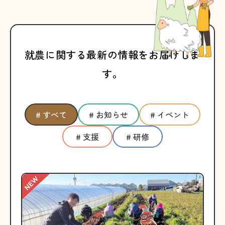
就農に関する最新の情報をお届けしま
す。
# すべて
# お知らせ
# イベント
# 支援
# 研修