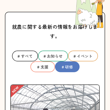
就農に関する最新の情報をお届けしま
す。
# すべて
# お知らせ
# イベント
# 支援
# 研修