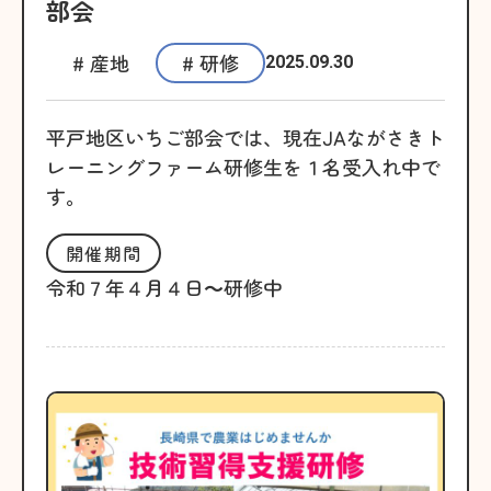
部会
# 産地
# 研修
2025.09.30
平戸地区いちご部会では、現在JAながさきト
レーニングファーム研修生を１名受入れ中で
す。
開催期間
令和７年４月４日～研修中