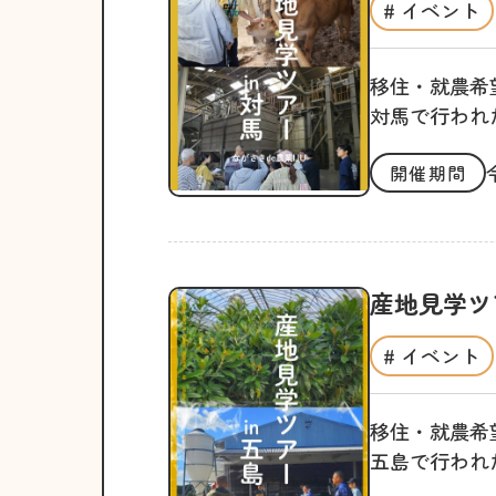
# イベント
移住・就農希
対馬で行われ
開催期間
産地見学ツ
# イベント
移住・就農希
五島で行われ