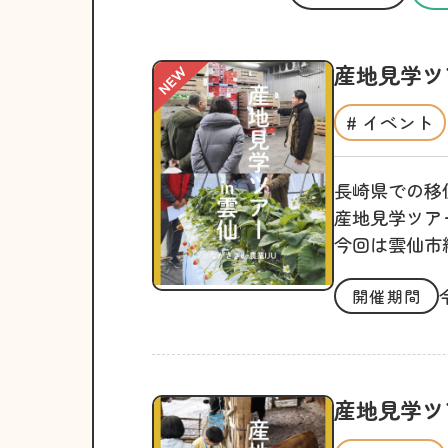
産地見学ツ
# イベント
長崎県での移
産地見学ツア
今回は雲仙市
開催期間
産地見学ツ