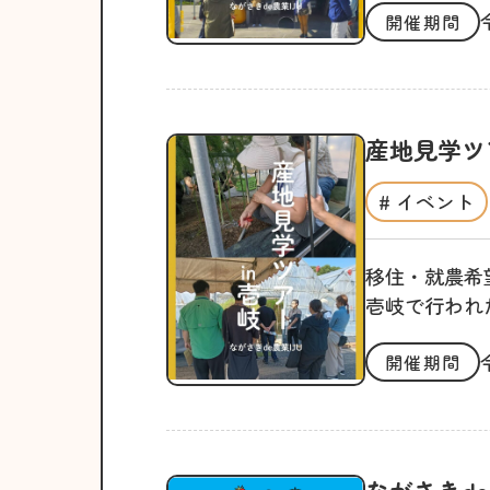
開催期間
産地見学ツ
# イベント
移住・就農希
壱岐で行われ
開催期間
ながさきde