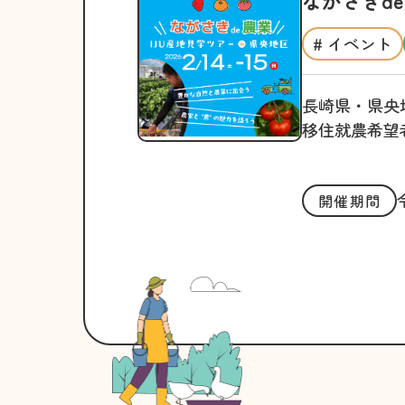
# イベント
長崎県・県央
移住就農希望
開催期間