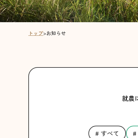
トップ
>
お知らせ
就農
# すべて
#